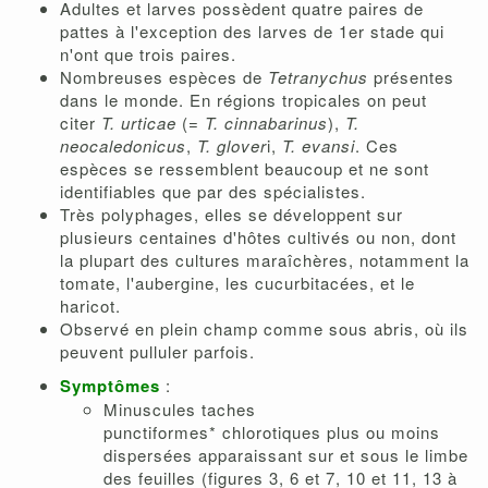
Adultes et larves possèdent quatre paires de
pattes à l'exception des larves de 1er stade qui
n'ont que trois paires.
Nombreuses espèces de
Tetranychus
présentes
dans le monde. En régions tropicales on peut
citer
T. urticae
(=
T. cinnabarinus
),
T.
neocaledonicus
,
T.
glover
i,
T. evansi
. Ces
espèces se ressemblent beaucoup et ne sont
identifiables que par des spécialistes.
Très polyphages, elles se développent sur
plusieurs centaines d'hôtes cultivés ou non, dont
la plupart des cultures maraîchères, notamment la
tomate, l'aubergine, les cucurbitacées, et le
haricot.
Observé en plein champ comme sous abris, où ils
peuvent pulluler parfois.
Symptômes
:
Minuscules taches
punctiformes* chlorotiques plus ou moins
dispersées apparaissant sur et sous le limbe
des feuilles (figures 3, 6 et 7, 10 et 11, 13 à