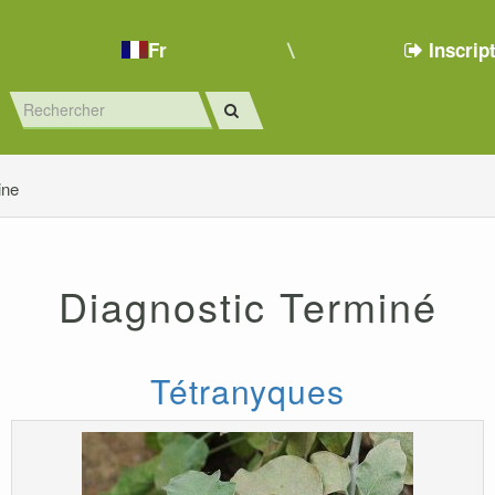
Fr
Inscrip
ine
Diagnostic Terminé
Tétranyques