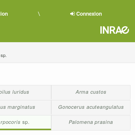
tion
Connexion
 sp.
oilus luridus
Arma custos
us marginatus
Gonocerus acuteangulatus
rpocoris
sp.
Palomena prasina