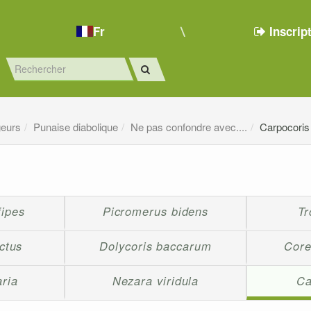
Fr
Inscrip
geurs
Punaise diabolique
Ne pas confondre avec....
Carpocoris
fipes
Picromerus bidens
Tr
ictus
Dolycoris baccarum
Core
ria
Nezara viridula
Ca