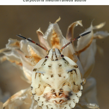
Carpocoris mediterraneus
adulte