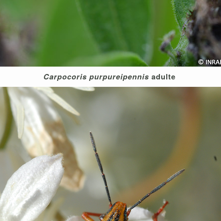
Carpocoris purpureipennis
adulte