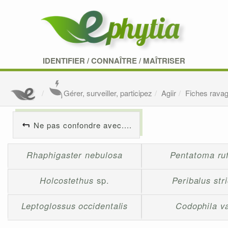
IDENTIFIER
/
CONNAÎTRE
/
MAÎTRISER
Gérer, surveiller, participez
Agiir
Fiches rava
Ne pas confondre avec....
Rhaphigaster nebulosa
Pentatoma ru
Holcostethus
sp.
Peribalus str
Leptoglossus occidentalis
Codophila va