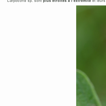
Carpocoris
sp. sont
plus étroites à l’extrémité
et leur