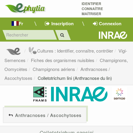
IDENTIFIER
CONNAÎTRE
MAÎTRISER 
Fr
Inscription
Connexion
Cultures : Identifier, connaître, contrôler
Vigi-
Semences
Fiches des organismes nuisibles
Champignons,
Oomycètes
Champignons aériens
Anthracnoses /
Ascochytoses
Colletotrichum lini (Anthracnose du lin)
Anthracnoses / Ascochytoses
Colletotrichum capsici