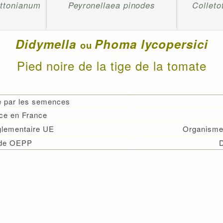
ttonianum
Peyronellaea pinodes
Colleto
Didymella
Phoma lycopersici
ou
Pied noire de la tige de la tomate
e par les semences
ce en France
églementaire UE
Organisme
de OEPP