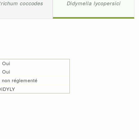
trichum coccodes
Didymella lycopersici
Oui
Oui
 non réglementé
DIDYLY