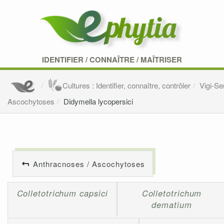
IDENTIFIER
/
CONNAÎTRE
/
MAÎTRISER
Cultures : Identifier, connaître, contrôler
Vigi-S
Ascochytoses
Didymella lycopersici
Anthracnoses / Ascochytoses
Colletotrichum capsici
Colletotrichum
dematium