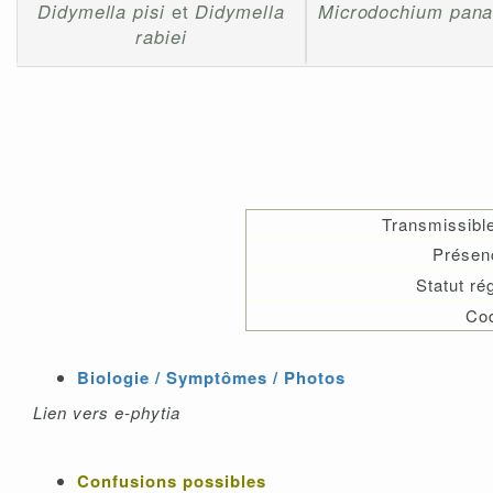
Didymella pisi
et
Didymella
Microdochium pana
rabiei
Transmissibl
Présen
Statut r
Co
Biologie / Symptômes / Photos
Lien vers e-phytia
Confusions possibles