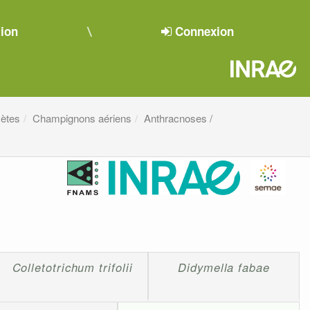
tion
Connexion
ètes
Champignons aériens
Anthracnoses /
Colletotrichum trifolii
Didymella fabae