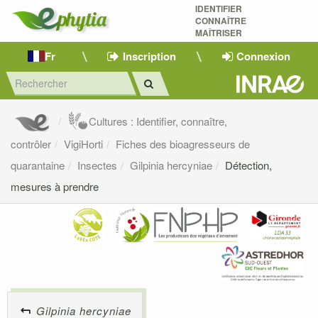
IDENTIFIER
CONNAÎTRE
MAÎTRISER 
Fr
Inscription
Connexion
Cultures : Identifier, connaître,
contrôler
VigiHorti
Fiches des bioagresseurs de
quarantaine
Insectes
Gilpinia hercyniae
Détection,
mesures à prendre
Gilpinia hercyniae