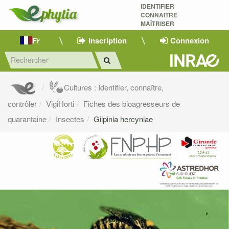
IDENTIFIER
CONNAÎTRE
MAÎTRISER 
Fr
Inscription
Connexion
Cultures : Identifier, connaître,
contrôler
VigiHorti
Fiches des bioagresseurs de
quarantaine
Insectes
Gilpinia hercyniae