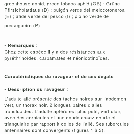
greenhouse aphid, green tobaco aphid (GB) ; Grüne
Pfirsichblattlaus (D) ; pulgón verde del melocotoneroa
(E) ; afide verde del pesco (I) ; piolho verde de
pessegueiro (P)
-
Remarques
:
Chez cette espèce il y a des résistances aux
pyréthrinoïdes, carbamates et néonicotinoïdes.
Caractéristiques du ravageur et de ses dégâts
-
Description du ravageur
:
L'adulte ailé présente des taches noires sur l'abdomen
vert, un thorax noir, 2 longues paires d'ailes
translucides. L'adulte aptère est plus petit, vert clair,
avec des cornicules et une cauda assez courte et
triangulaire par rapport à celles de l'ailé. Ses tubercules
antennaires sont convergents (figures 1 à 3).