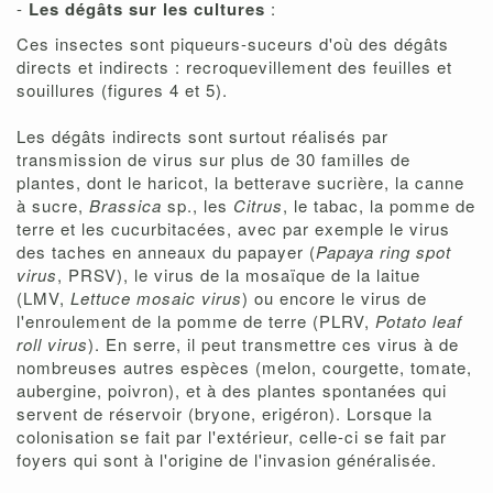
-
Les dégâts sur les cultures
:
Ces insectes sont piqueurs-suceurs d'où des dégâts
directs et indirects : recroquevillement des feuilles et
souillures (figures 4 et 5).
Les dégâts indirects sont surtout réalisés par
transmission de virus sur plus de 30 familles de
plantes, dont le haricot, la betterave sucrière, la canne
à sucre,
Brassica
sp., les
Citrus
, le tabac, la pomme de
terre et les cucurbitacées, avec par exemple le virus
des taches en anneaux du papayer (
Papaya ring spot
virus
, PRSV), le virus de la mosaïque de la laitue
(LMV,
Lettuce mosaic virus
) ou encore le virus de
l'enroulement de la pomme de terre (PLRV,
Potato leaf
roll virus
). En serre, il peut transmettre ces virus à de
nombreuses autres espèces (melon, courgette, tomate,
aubergine, poivron), et à des plantes spontanées qui
servent de réservoir (bryone, erigéron). Lorsque la
colonisation se fait par l'extérieur, celle-ci se fait par
foyers qui sont à l'origine de l'invasion généralisée.