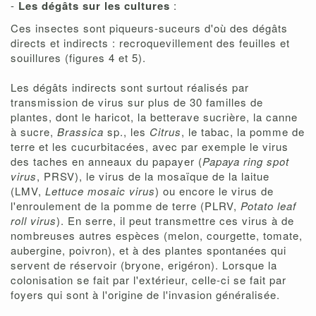
-
Les dégâts sur les cultures
:
Ces insectes sont piqueurs-suceurs d'où des dégâts
directs et indirects : recroquevillement des feuilles et
souillures (figures 4 et 5).
Les dégâts indirects sont surtout réalisés par
transmission de virus sur plus de 30 familles de
plantes, dont le haricot, la betterave sucrière, la canne
à sucre,
Brassica
sp., les
Citrus
, le tabac, la pomme de
terre et les cucurbitacées, avec par exemple le virus
des taches en anneaux du papayer (
Papaya ring spot
virus
, PRSV), le virus de la mosaïque de la laitue
(LMV,
Lettuce mosaic virus
) ou encore le virus de
l'enroulement de la pomme de terre (PLRV,
Potato leaf
roll virus
). En serre, il peut transmettre ces virus à de
nombreuses autres espèces (melon, courgette, tomate,
aubergine, poivron), et à des plantes spontanées qui
servent de réservoir (bryone, erigéron). Lorsque la
colonisation se fait par l'extérieur, celle-ci se fait par
foyers qui sont à l'origine de l'invasion généralisée.