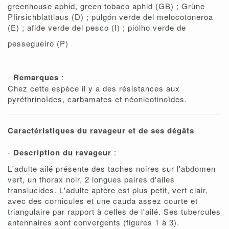
greenhouse aphid, green tobaco aphid (GB) ; Grüne
Pfirsichblattlaus (D) ; pulgón verde del melocotoneroa
(E) ; afide verde del pesco (I) ; piolho verde de
pessegueiro (P)
-
Remarques
:
Chez cette espèce il y a des résistances aux
pyréthrinoïdes, carbamates et néonicotinoïdes.
Caractéristiques du ravageur et de ses dégâts
-
Description du ravageur
:
L'adulte ailé présente des taches noires sur l'abdomen
vert, un thorax noir, 2 longues paires d'ailes
translucides. L'adulte aptère est plus petit, vert clair,
avec des cornicules et une cauda assez courte et
triangulaire par rapport à celles de l'ailé. Ses tubercules
antennaires sont convergents (figures 1 à 3).