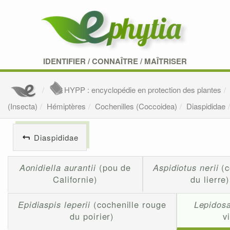
IDENTIFIER
/
CONNAÎTRE
/
MAÎTRISER
HYPP : encyclopédie en protection des plantes
(Insecta)
Hémiptères
Cochenilles (Coccoidea)
Diaspididae
Diaspididae
Aonidiella aurantii
(pou de
Aspidiotus nerii
(c
Californie)
du lierre)
Epidiaspis leperii
(cochenille rouge
Lepidosa
du poirier)
v