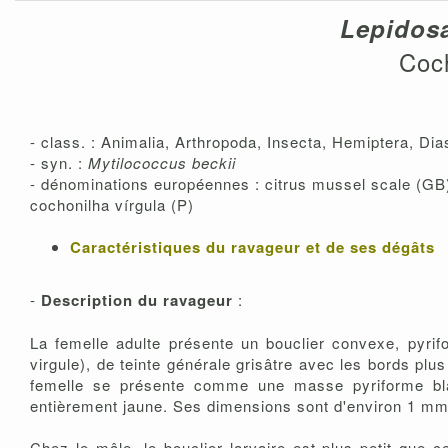
Lepidos
Coch
- class. : Animalia, Arthropoda, Insecta, Hemiptera, Dia
- syn. :
Mytilococcus beckii
- dénominations européennes : citrus mussel scale (GB),
cochonilha vírgula (P)
Caractéristiques du ravageur et de ses dégâts
-
Description du ravageur
:
La femelle adulte présente un bouclier convexe, pyrif
virgule), de teinte générale grisâtre avec les bords plu
femelle se présente comme une masse pyriforme blan
entièrement jaune. Ses dimensions sont d'environ 1 m
Chez le mâle, le bouclier larvaire est plus petit que 