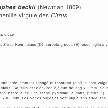
(Newman 1869)
aphes beckii
enille virgule des
Citrus
spididae
 Zitrus-Kommalaus (D), serpeta gruesa (E), cocciniglia a vir
orme, fréquemment allongé et recourbé (d'où le nom vulgai
s clairs. Sa taille est d'environ 2,5 mm de long x 1 mm. Sous
c nacré avec une tache pygidiale jaunâtre (figure 1). 
m x 0,6 mm. Les pièces buccales sont piqueuses-suceuses.
celui de la femelle (1,3 x 0,4 mm) et de la même couleur ; 