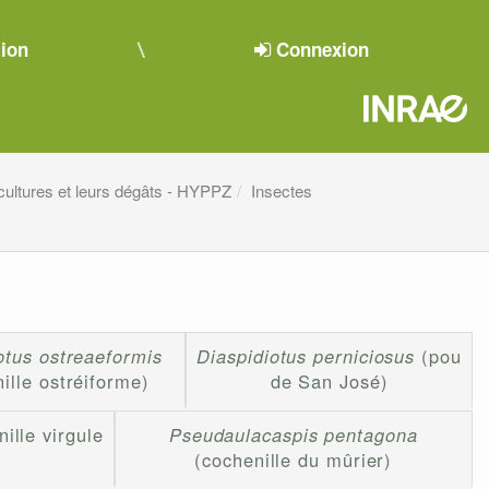
tion
Connexion
cultures et leurs dégâts - HYPPZ
Insectes
otus ostreaeformis
Diaspidiotus perniciosus
(pou
ille ostréiforme)
de San José)
ille virgule
Pseudaulacaspis pentagona
(cochenille du mûrier)