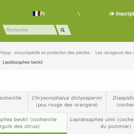
Fr
Inscrip
Hypp : encyclopédie en protection des plantes
Les ravageurs des 
Lepidosaphes beckii
ochenille
Chrysomphalus dictyospermi
Diaspidi
(pou rouge des orangers)
(cochen
phes beckii
(cochenille
Lepidosaphes ulmi
(cochen
irgule des citrus)
du pommier)