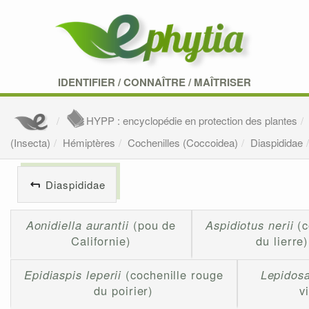
IDENTIFIER
/
CONNAÎTRE
/
MAÎTRISER
HYPP : encyclopédie en protection des plantes
(Insecta)
Hémiptères
Cochenilles (Coccoidea)
Diaspididae
Diaspididae
Aonidiella aurantii
(pou de
Aspidiotus nerii
(c
Californie)
du lierre)
Epidiaspis leperii
(cochenille rouge
Lepidosa
du poirier)
v