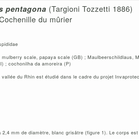
(Targioni Tozzetti 1886)
is pentagona
Cochenille du mûrier
spididae
 mulberry scale, papaya scale (GB) ; Maulbeerschildlaus, M
(I) ; cochonilha da amoreira (P)
vallée du Rhin est étudié dans le cadre du projet Invaprote
 2,4 mm de diamètre, blanc grisâtre (figure 1). Le corps est t