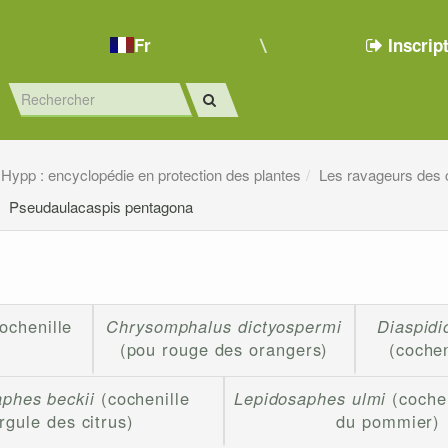
Fr
Inscrip
Hypp : encyclopédie en protection des plantes
Les ravageurs des 
Pseudaulacaspis pentagona
ochenille
Chrysomphalus dictyospermi
Diaspidi
(pou rouge des orangers)
(cochen
phes beckii
(cochenille
Lepidosaphes ulmi
(cochen
irgule des citrus)
du pommier)