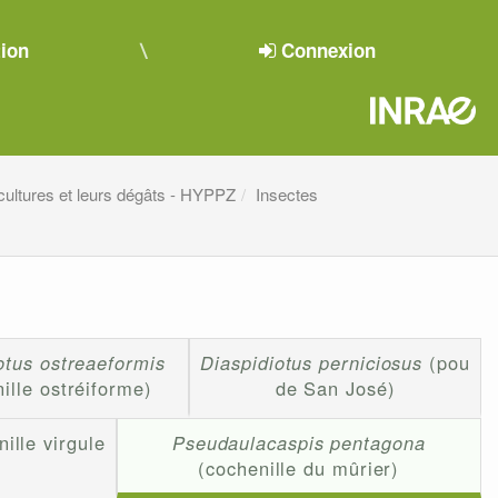
tion
Connexion
cultures et leurs dégâts - HYPPZ
Insectes
otus ostreaeformis
Diaspidiotus perniciosus
(pou
ille ostréiforme)
de San José)
ille virgule
Pseudaulacaspis pentagona
(cochenille du mûrier)