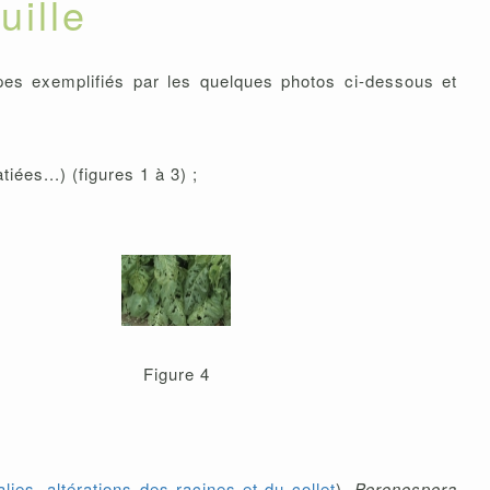
uille
pes exemplifiés par les quelques photos ci-dessous et
iées...) (figures 1 à 3) ;
Figure 4
ies, altérations des racines et du collet
),
Peronospora