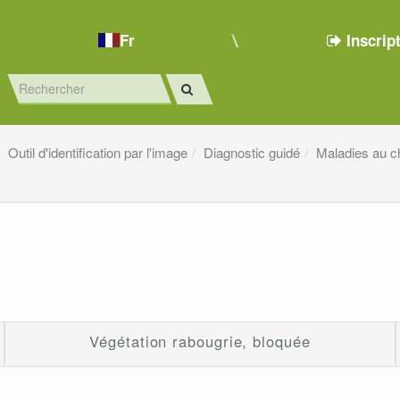
Fr
Inscrip
Outil d'identification par l'image
Diagnostic guidé
Maladies au 
Végétation rabougrie, bloquée