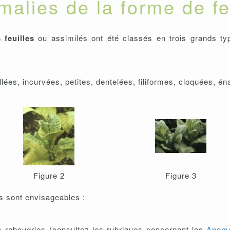
alies de la forme de fe
feuilles
ou assimilés ont été classés en trois grands ty
ées, incurvées, petites, dentelées, filiformes, cloquées, énat
Figure 2
Figure 3
 sont envisageables :
s rabougries (consultez les rubriques concernant les
Anomal