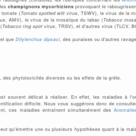
 des
champignons mycorhiziens
provoquant le rabougrissem
 tomate (
Tomato spotted wilt virus
, TSWV), le virus de la 
rus
, AMV), le virus de la mosaïque du tabac (
Tobacco mosai
(
Tobacco ring spot virus
, TRSV), et d'autres virus (TLCV, B
el que
Ditylenchus dipsaci
, des punaises ou d'autres ravage
 des phytotoxicités diverses ou les effets de la grêle.
st souvent délicat à réaliser. En effet, les maladies à l'
ntification difficile. Nous vous suggérons donc de consult
vent, ces maladies entraînent simultanément des
Anomalies
eut qu'émettre une ou plusieurs hypothèses quant à la mala