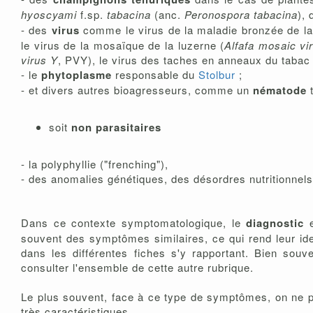
hyoscyami
f.sp.
tabacina
(anc.
Peronospora tabacina
),
- des
virus
comme le virus de la maladie bronzée de la
le virus de la mosaïque de la luzerne (
Alfafa mosaic vi
virus Y
, PVY), le virus des taches en anneaux du tabac 
- le
phytoplasme
responsable du
Stolbur
;
- et divers autres bioagresseurs, comme un
nématode
t
soit
non parasitaires
- la polyphyllie ("frenching"),
- des anomalies génétiques, des désordres nutritionnels,
Dans ce contexte symptomatologique, le
diagnostic
e
souvent des symptômes similaires, ce qui rend leur ide
dans les différentes fiches s'y rapportant. Bien sou
consulter l'ensemble de cette autre rubrique.
Le plus souvent, face à ce type de symptômes, on ne p
très caractéristiques.