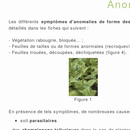
Anom
Les différents
symptômes d'anomalies de forme des 
détaillés dans les fiches qui suivent :
- Végétation rabougrie, bloquée... ;
- Feuilles de tailles ou de formes anormales (recroquevill
- Feuilles trouées, découpées, déchiquetées (figure 4).
Figure 1
En présence de tels symptômes, de nombreuses causes
soit
parasitaires
- des
champignons telluriques
dans le cas de plante