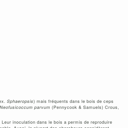
ex.
Sphaeropsis
) mais fréquents dans le bois de ceps
Neofusicoccum parvum
(Pennycook & Samuels) Crous,
Leur inoculation dans le bois a permis de reproduire
noble. Aussi, la plupart des chercheurs considèrent