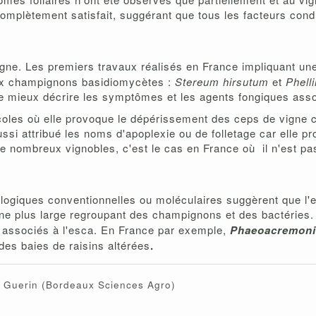
 complètement satisfait, suggérant que tous les facteurs co
gne. Les premiers travaux réalisés en France impliquant une 
eux champignons basidiomycètes :
Stereum hirsutum
et
Phell
 de mieux décrire les symptômes et les agents fongiques ass
coles où elle provoque le dépérissement des ceps de vigne 
ussi attribué les noms d'apoplexie ou de folletage car elle p
e nombreux vignobles, c'est le cas en France où il n'est pas
logiques conventionnelles ou moléculaires suggèrent que l'
e plus large regroupant des champignons et des bactéries.
 associés à l'esca. En France par exemple,
Phaeoacremoniu
des baies de raisins altérées
.
Guerin
(Bordeaux Sciences Agro)