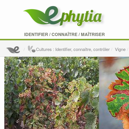
IDENTIFIER
/
CONNAÎTRE
/
MAÎTRISER
Cultures : Identifier, connaître, contrôler
Vigne