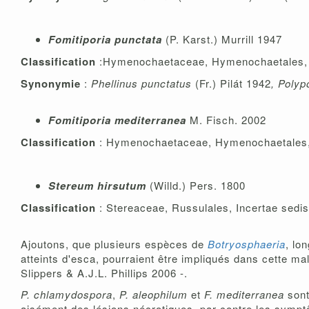
Fomitiporia punctata
(P. Karst.) Murrill 1947
Classification
:Hymenochaetaceae, Hymenochaetales, I
Synonymie
:
Phellinus punctatus
(Fr.) Pilát 1942
, Poly
Fomitiporia mediterranea
M. Fisch. 2002
Classification
: Hymenochaetaceae, Hymenochaetales, 
Stereum hirsutum
(Willd.) Pers. 1800
Classification
: Stereaceae, Russulales, Incertae sedi
Ajoutons, que plusieurs espèces de
Botryosphaeria
, lo
atteints d'esca, pourraient être impliqués dans cette ma
Slippers & A.J.L. Phillips 2006 -.
P. chlamydospora
,
P. aleophilum
et
F. mediterranea
sont
aisément des lésions nécrotiques, par contre les symptô