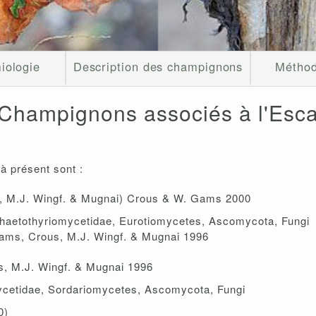
iologie
Description des champignons
Méthod
Champignons associés à l'Esc
à présent sont :
 M.J. Wingf. & Mugnai) Crous & W. Gams 2000
 Chaetothyriomycetidae, Eurotiomycetes, Ascomycota, Fungi
ms, Crous, M.J. Wingf. & Mugnai 1996
, M.J. Wingf. & Mugnai 1996
mycetidae, Sordariomycetes, Ascomycota, Fungi
0)