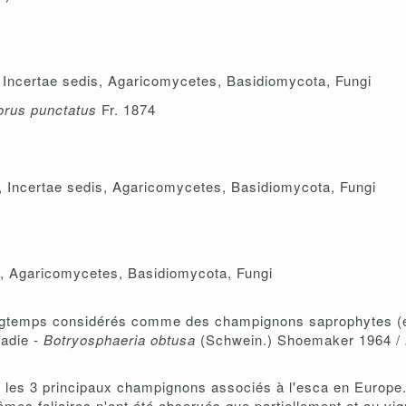
ncertae sedis, Agaricomycetes, Basidiomycota, Fungi
porus punctatus
Fr. 1874
Incertae sedis, Agaricomycetes, Basidiomycota, Fungi
s, Agaricomycetes, Basidiomycota, Fungi
ngtemps considérés comme des champignons saprophytes (
ladie -
Botryosphaeria obtusa
(Schwein.) Shoemaker 1964 /
 les 3 principaux champignons associés à l'esca en Europe. 
mes foliaires n'ont été observés que partiellement et au vig