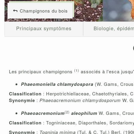
Champignons du bois
Principaux symptômes
Biologie, épidém
(1)
Les principaux champignons
associés à l'esca jusqu'
Phaeomoniella chlamydospora
(W. Gams, Crous,
Classification
: Herpotrichiellaceae, Chaetothyriales,
Synonymie
:
Phaeoacremonium chlamydosporum
W. Ga
(2)
Phaeoacremonium
aleophilum
W. Gams, Crous
Classification
: Togniniaceae, Diaporthales, Sordario
Synonymie
:
Togninia minima
(Tul. & C. Tul.) Berl. (190