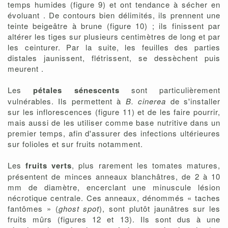
temps humides (figure 9) et ont tendance à sécher en
évoluant . De contours bien délimités, ils prennent une
teinte beigeâtre à brune (figure 10) ; ils finissent par
altérer les tiges sur plusieurs centimètres de long et par
les ceinturer. Par la suite, les feuilles des parties
distales jaunissent, flétrissent, se dessèchent puis
meurent .
Les
pétales sénescents
sont particulièrement
vulnérables. Ils permettent à
B. cinerea
de s'installer
sur les inflorescences (figure 11) et de les faire pourrir,
mais aussi de les utiliser comme base nutritive dans un
premier temps, afin d'assurer des infections ultérieures
sur folioles et sur fruits notamment.
Les
fruits verts
, plus rarement les tomates matures,
présentent de minces anneaux blanchâtres, de 2 à 10
mm de diamètre, encerclant une minuscule lésion
nécrotique centrale. Ces anneaux, dénommés « taches
fantômes » (
ghost spot
), sont plutôt jaunâtres sur les
fruits mûrs (figures 12 et 13). Ils sont dus à une