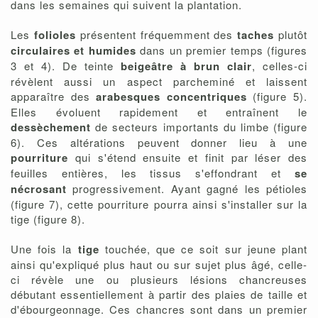
dans les semaines qui suivent la plantation.
Les
folioles
présentent fréquemment des
taches
plutôt
circulaires et humides
dans un premier temps (figures
3 et 4). De teinte
beigeâtre à brun clair
, celles-ci
révèlent aussi un aspect parcheminé et laissent
apparaître des
arabesques concentriques
(figure 5).
Elles évoluent rapidement et entraînent le
dessèchement
de secteurs importants du limbe (figure
6). Ces altérations peuvent donner lieu à une
pourriture
qui s'étend ensuite et finit par léser des
feuilles entières, les tissus s'effondrant et
se
nécrosant
progressivement. Ayant gagné les pétioles
(figure 7), cette pourriture pourra ainsi s'installer sur la
tige (figure 8).
Une fois la
tige
touchée, que ce soit sur jeune plant
ainsi qu'expliqué plus haut ou sur sujet plus âgé, celle-
ci révèle une ou plusieurs lésions chancreuses
débutant essentiellement à partir des plaies de taille et
d'ébourgeonnage. Ces chancres sont dans un premier