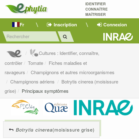
IDENTIFIER
CONNAÎTRE
MAÎTRISER 
Fr
Inscription
Connexion
Cultures : Identifier, connaître,
contrôler
Tomate
Fiches maladies et
ravageurs
Champignons et autres microorganismes
Champignons aériens
Botrytis cinerea (moisissure
grise)
Principaux symptômes
Botrytis cinerea
(moisissure grise)