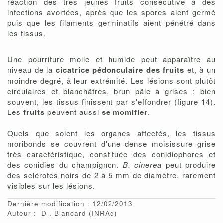
réaction des très jeunes fruits consécutive à des
infections avortées, après que les spores aient germé
puis que les filaments germinatifs aient pénétré dans
les tissus.
Une pourriture molle et humide peut apparaître au
niveau de la
cicatrice pédonculaire des fruits
et, à un
moindre degré, à leur extrémité. Les lésions sont plutôt
circulaires et blanchâtres, brun pâle à grises ; bien
souvent, les tissus finissent par s'effondrer (figure 14).
Les
fruits
peuvent aussi
se momifier
.
Quels que soient les organes affectés, les tissus
moribonds se couvrent d'une dense moisissure grise
très caractéristique, constituée des conidiophores et
des conidies du champignon.
B. cinerea
peut produire
des sclérotes noirs de 2 à 5 mm de diamètre, rarement
visibles sur les lésions.
Dernière modification : 12/02/2013
Auteur :
D
Blancard
(INRAe)