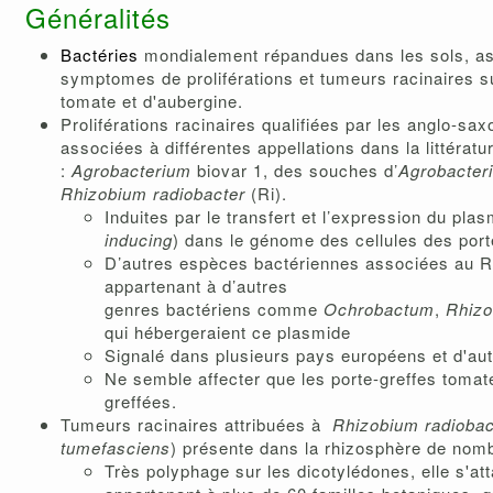
Généralités
Bactéries
mondialement répandues dans les sols, a
symptomes de proliférations et tumeurs racinaires su
tomate et d'aubergine.
Proliférations racinaires qualifiées par les anglo-sa
associées à différentes appellations dans la littératu
:
Agrobacterium
biovar 1, des souches d’
Agrobacteri
Rhizobium radiobacter
(Ri).
Induites par le transfert et l’expression du plas
inducing
) dans le génome des cellules des port
D’autres espèces bactériennes associées au R
appartenant à d’autres
genres bactériens comme
Ochrobactum
,
Rhiz
qui hébergeraient ce plasmide
Signalé dans plusieurs pays européens et d'au
Ne semble affecter que les porte-greffes toma
greffées.
Tumeurs racinaires attribuées à
Rhizobium radiobac
tumefasciens
) présente dans la rhizosphère de nom
Très polyphage sur les dicotylédones, elle s'at