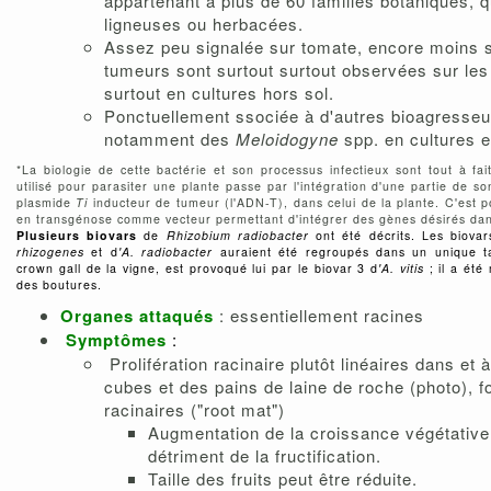
appartenant à plus de 60 familles botaniques, q
ligneuses ou herbacées.
Assez peu signalée sur tomate, encore moins s
tumeurs sont surtout surtout observées sur les
surtout en cultures hors sol.
Ponctuellement ssociée à d'autres bioagresseur
notamment des
Meloidogyne
spp. en cultures e
*La biologie de cette bactérie et son processus infectieux sont tout à fa
utilisé pour parasiter une plante passe par l'intégration d'une partie de 
plasmide
Ti
inducteur de tumeur (l'ADN-T), dans celui de la plante. C'est pou
en transgénose comme vecteur permettant d'intégrer des gènes désirés dan
Plusieurs biovars
de
Rhizobium radiobacter
ont été décrits. Les biovar
rhizogenes
et d
'
A. radiobacter
auraient été regroupés dans un unique 
crown gall de la vigne, est provoqué lui par le biovar 3 d
'
A. vitis
; il a été
des boutures.
Organes attaqués
: essentiellement racines
Symptômes
:
Prolifération racinaire plutôt linéaires dans et 
cubes et des pains de laine de roche (photo), f
racinaires ("root mat")
Augmentation de la croissance végétativ
détriment de la fructification.
Taille des fruits peut être réduite.