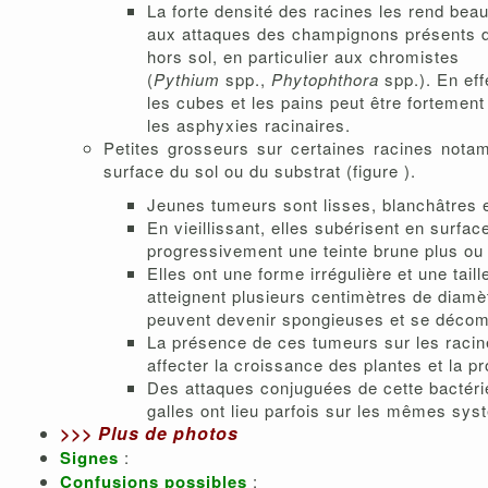
La forte densité des racines les rend bea
aux attaques des champignons présents d
hors sol, en particulier aux chromistes
(
Pythium
spp.,
Phytophthora
spp.). En eff
les cubes et les pains peut être fortement 
les asphyxies racinaires.
Petites grosseurs sur certaines racines nota
surface du sol ou du substrat (figure ).
Jeunes tumeurs sont lisses, blanchâtres e
En vieillissant, elles subérisent en surfac
progressivement une teinte brune plus o
Elles ont une forme irrégulière et une taill
atteignent plusieurs centimètres de diamèt
peuvent devenir spongieuses et se décomp
La présence de ces tumeurs sur les raci
affecter la croissance des plantes et la pr
Des attaques conjuguées de cette bactér
galles ont lieu parfois sur les mêmes sys
>>>
Plus de photos
Signes
:
Confusions possibles
: