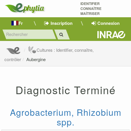
IDENTIFIER
CONNAÎTRE
MAÎTRISER 
Fr
Inscription
Connexion
Cultures : Identifier, connaître,
contrôler
Aubergine
Diagnostic Terminé
Agrobacterium, Rhizobium
spp.