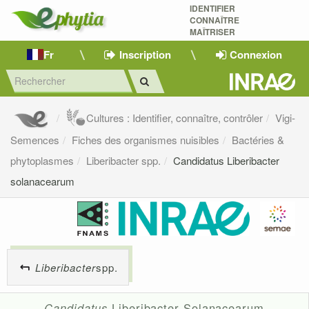
IDENTIFIER
CONNAÎTRE
MAÎTRISER 
Fr
Inscription
Connexion
Cultures : Identifier, connaître, contrôler
Vigi-
Semences
Fiches des organismes nuisibles
Bactéries &
phytoplasmes
Liberibacter spp.
Candidatus Liberibacter
solanacearum
Liberibacter
spp.
Candidatus
Liberibacter Solanacearum