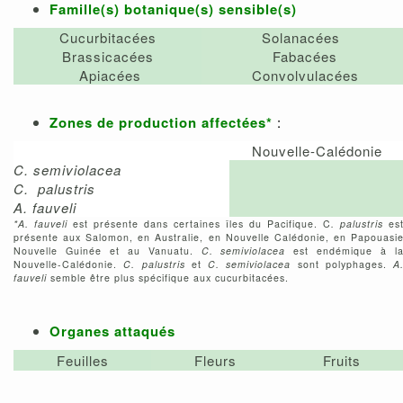
Famille(s) botanique(s) sensible(s)
Cucurbitacées
Solanacées
Brassicacées
Fabacées
Apiacées
Convolvulacées
Zones de production affectées*
:
Nouvelle-Calédonie
C.
semiviolacea
C. palustris
A. fauveli
*A. fauveli
est présente dans certaines îles du Pacifique. C
. palustris
es
présente aux Salomon, en Australie, en Nouvelle Calédonie, en Papouasi
Nouvelle Guinée et au Vanuatu.
C.
s
emiviolacea
est endémique à l
Nouvelle-Calédonie.
C.
pa
lustris
et
C.
s
emiviolacea
sont polyphages.
A
fauveli
semble être plus spécifique aux cucurbitacées.
Organes attaqués
Feuilles
Fleurs
Fruits