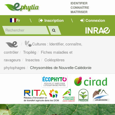
IDENTIFIER
CONNAÎTRE
MAÎTRISER 
Fr
Inscription
Connexion
Cultures : Identifier, connaître,
contrôler
Tropilég
Fiches maladies et
ravageurs
Insectes
Coléoptères
phytophages
Chrysomèles de Nouvelle-Calédonie