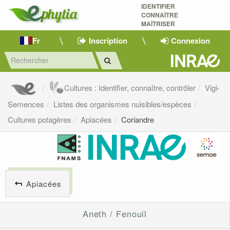
IDENTIFIER
CONNAÎTRE
MAÎTRISER 
Fr
Inscription
Connexion
Cultures : Identifier, connaître, contrôler
Vigi-
Semences
Listes des organismes nuisibles/espèces
Cultures potagères
Apiacées
Coriandre
Apiacées
Aneth / Fenouil