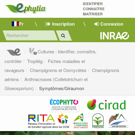
IDENTIFIER
CONNAÎTRE
MAÎTRISER 
Fr
Inscription
Connexion
Cultures : Identifier, connaître,
contrôler
Tropilég
Fiches maladies et
ravageurs
Champignons et Oomycètes
Champignons
aériens
Anthracnoses (Colletotrichum et
Gloeosporium)
Symptômes/Giraumon