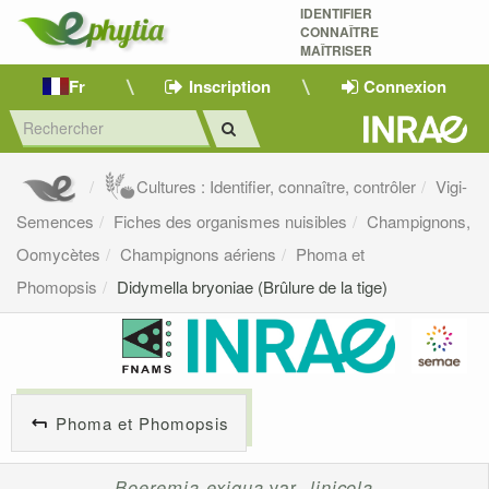
IDENTIFIER
CONNAÎTRE
MAÎTRISER 
Fr
Inscription
Connexion
Cultures : Identifier, connaître, contrôler
Vigi-
Semences
Fiches des organismes nuisibles
Champignons,
Oomycètes
Champignons aériens
Phoma et
Phomopsis
Didymella bryoniae (Brûlure de la tige)
Phoma et Phomopsis
Boeremia exigua
var.
linicola