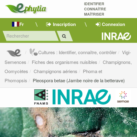
IDENTIFIER
CONNAÎTRE
MAÎTRISER 
Fr
Inscription
Connexion
Cultures : Identifier, connaître, contrôler
Vigi-
Semences
Fiches des organismes nuisibles
Champignons,
Oomycètes
Champignons aériens
Phoma et
Phomopsis
Pleospora betae (Jambe noire de la betterave)