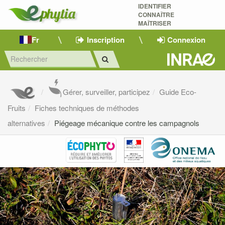
IDENTIFIER
CONNAÎTRE
MAÎTRISER 
Fr
Inscription
Connexion
Gérer, surveiller, participez
Guide Eco-
Fruits
Fiches techniques de méthodes
alternatives
Piégeage mécanique contre les campagnols