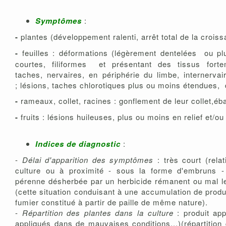
Symptômes
:
-
plantes (développement ralenti, arrêt total de la crois
-
feuilles : déformations (légèrement dentelées ou p
courtes, filiformes et présentant des tissus forte
taches, nervaires, en périphérie du limbe, internerv
; lésions, taches chlorotiques plus ou moins étendues,
-
rameaux, collet, racines : gonflement de leur collet,éb
-
fruits : lésions huileuses, plus ou moins en relief et/o
Indices de diagnostic
:
-
Délai d'apparition des symptômes
: très court (rela
culture ou à proximité - sous la forme d'embruns -
pérenne désherbée par un herbicide rémanent ou mal le
(cette situation conduisant à une accumulation de produi
fumier constitué à partir de paille de même nature).
-
Répartition des plantes dans la culture
: produit app
appliqués dans de mauvaises conditions...)(répartitio