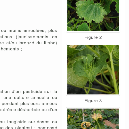
 ou moins enroulées, plus
rations (jaunissements en
Figure 2
rne et/ou bronzé du limbe)
échements ;
tion d'un pesticide sur la
, une culture annuelle ou
Figure 3
e pendant plusieurs années
e céréale désherbée ou d'un
e ou fongicide sur-dosés ou
ace des plantes) ; composé