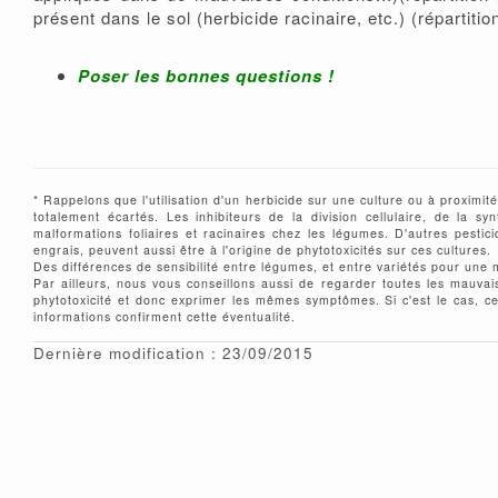
présent dans le sol (herbicide racinaire, etc.) (répartit
Poser les bonnes questions
!
* Rappelons que l'utilisation d'un herbicide sur une culture ou à proximi
totalement écartés. Les inhibiteurs de la division cellulaire, de la
malformations foliaires et racinaires chez les légumes.
D'autres pestic
engrais, peuvent aussi être à l'origine de phytotoxicités sur ces cultures.
Des différences de sensibilité entre légumes, et entre variétés pour un
Par ailleurs, nous vous conseillons aussi de regarder toutes les mauvai
phytotoxicité et donc exprimer les mêmes symptômes. Si c'est le cas, ce
informations confirment cette éventualité.
Dernière modification : 23/09/2015