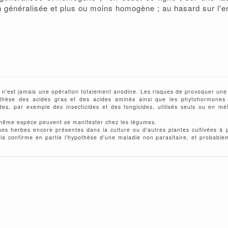
ion généralisée et plus ou moins homogène ; au hasard sur l'e
té n'est jamais une opération totalement anodine. Les risques de provoquer une
 synthèse des acides gras et des acides aminés ainsi que les phytohormones
ides, par exemple des insecticides et des fongicides, utilisés seuls ou en
e même espèce peuvent se manifester chez les légumes.
ses herbes encore présentes dans la culture ou d'autres plantes cultivées à 
la confirme en partie l'hypothèse d'une maladie non parasitaire, et probablem