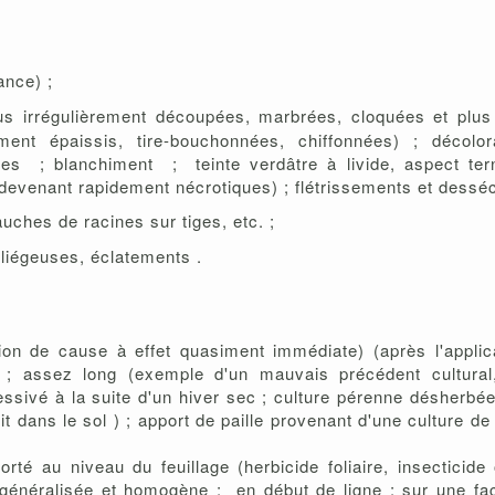
sance) ;
lus irrégulièrement découpées, marbrées, cloquées et plus
ment épaissis, tire-bouchonnées, chiffonnées) ; décolo
aires ; blanchiment ; teinte verdâtre à livide, aspect te
 devenant rapidement nécrotiques) ; flétrissements et dess
auches de racines sur tiges, etc. ;
u liégeuses, éclatements .
tion de cause à effet quasiment immédiate) (après l'applica
 ; assez long (exemple d'un mauvais précédent cultural
ssivé à la suite d'un hiver sec ; culture pérenne désherbé
t dans le sol ) ; apport de paille provenant d'une culture d
orté au niveau du feuillage (herbicide foliaire, insecticid
n généralisée et homogène ; en début de ligne ; sur une f