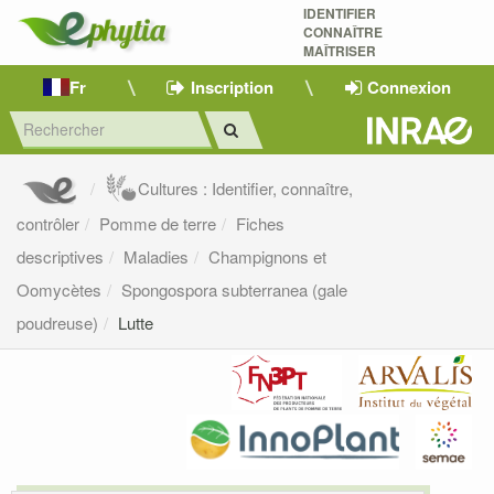
IDENTIFIER
CONNAÎTRE
MAÎTRISER 
Fr
Inscription
Connexion
Cultures : Identifier, connaître,
contrôler
Pomme de terre
Fiches
descriptives
Maladies
Champignons et
Oomycètes
Spongospora subterranea (gale
poudreuse)
Lutte