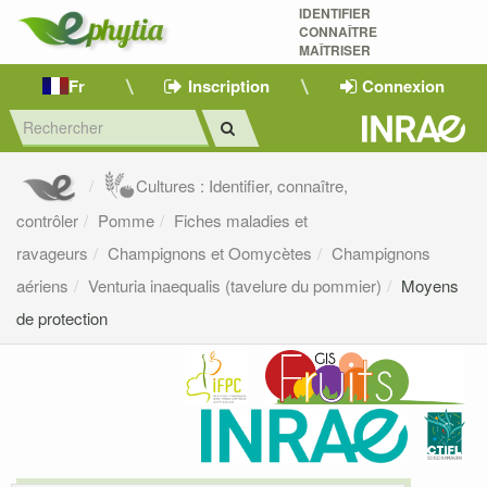
IDENTIFIER
CONNAÎTRE
MAÎTRISER 
Fr
Inscription
Connexion
Cultures : Identifier, connaître,
contrôler
Pomme
Fiches maladies et
ravageurs
Champignons et Oomycètes
Champignons
aériens
Venturia inaequalis (tavelure du pommier)
Moyens
de protection