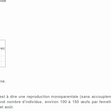
pidé
Dec
ine.
c’est à dire une reproduction monoparentale (sans accouple
rand nombre d’individus, environ 100 à 150 œufs par feme
et août.