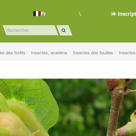
Fr
Inscrip
es des forêts
Insectes, acariens
Insectes des feuilles
Insectes