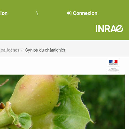
tion
Connexion
 galligènes
Cynips du châtaignier