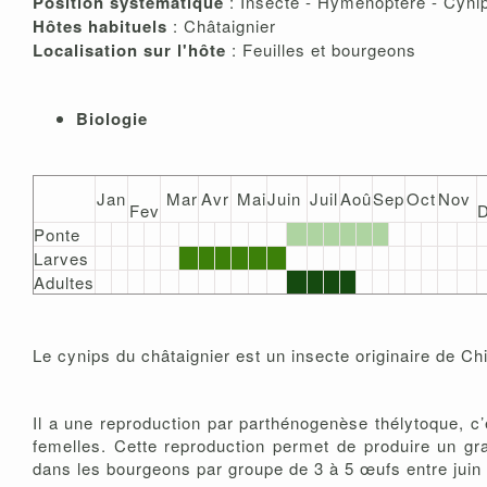
Position systématique
: Insecte - Hyménoptère - Cyni
Hôtes habituels
: Châtaignier
Localisation sur l'hôte
: Feuilles et bourgeons
Biologie
Jan
Mar
Avr
Mai
Juin
Juil
Aoû
Sep
Oct
Nov
Fev
Ponte
Larves
Adultes
Le cynips du châtaignier est un insecte originaire de Ch
Il a une reproduction par parthénogenèse thélytoque, 
femelles. Cette reproduction permet de produire un g
dans les bourgeons par groupe de 3 à 5 œufs entre juin 