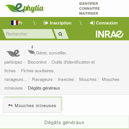
IDENTIFIER
CONNAÎTRE
MAÎTRISER 
Fr
Inscription
Connexion
Gérer, surveiller,
participez
Biocontrol
Outils d'identification et
fiches
Fiches auxiliaires,
ravageurs...
Ravageurs
Insectes
Mouches
Mouches
mineuses
Dégâts généraux
Mouches mineuses
Dégâts généraux