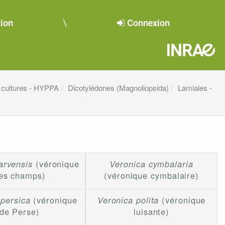
tion
Connexion
 cultures - HYPPA
Dicotylédones (Magnoliopsida)
Lamiales -
arvensis
(véronique
Veronica cymbalaria
es champs)
(véronique cymbalaire)
 persica
(véronique
Veronica polita
(véronique
de Perse)
luisante)