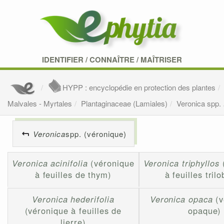
IDENTIFIER
/
CONNAÎTRE
/
MAÎTRISER
HYPP : encyclopédie en protection des plantes
Malvales - Myrtales
Plantaginaceae (Lamiales)
Veronica spp.
Veronica
spp. (véronique)
Veronica acinifolia
(véronique
Veronica triphyllos
à feuilles de thym)
à feuilles tril
Veronica hederifolia
Veronica opaca
(v
(véronique à feuilles de
opaque)
lierre)