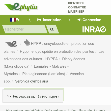
IDENTIFIER
CONNAÎTRE
MAÎTRISER 
Fr
Inscription
Connexion
HYPP : encyclopédie en protection des
plantes
Hypp : encyclopédie en protection des plantes
Les
adventices des cultures - HYPPA
Dicotylédones
(Magnoliopsida)
Lamiales - Malvales -
Myrtales
Plantaginaceae (Lamiales)
Veronica
spp.
Veronica cymbalaria
Veronica
spp. (véronique)
Veronica acinifolia
(véronique à feuilles de thym)