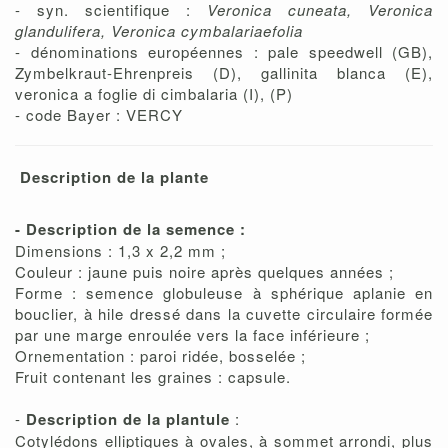
- syn. scientifique :
Veronica cuneata, Veronica
glandulifera, Veronica cymbalariaefolia
- dénominations européennes : pale speedwell (GB),
Zymbelkraut-Ehrenpreis (D), gallinita blanca (E),
veronica a foglie di cimbalaria (I), (P)
- code Bayer : VERCY
Description de la plante
- Description de la semence :
Dimensions : 1,3 x 2,2 mm ;
Couleur : jaune puis noire après quelques années ;
Forme : semence globuleuse à sphérique aplanie en
bouclier, à hile dressé dans la cuvette circulaire formée
par une marge enroulée vers la face inférieure ;
Ornementation : paroi ridée, bosselée ;
Fruit contenant les graines : capsule.
-
Description de la plantule
:
Cotylédons elliptiques à ovales, à sommet arrondi, plus