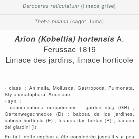
Deroceras reticulatum
(limace grise)
Theba pisana
(cagot, luma)
A.
Arion (Kobeltia) hortensis
Ferussac 1819
Limace des jardins, limace horticole
- class. : Animalia, Mollusca, Gastropoda, Pulmonata,
Stylommatophora, Arionidae
- syn. :
- dénominations européennes : garden slug (GB) ;
Gartenwegschnecke (D) ; babosa de los jardines,
babosa hortícola (E) ; lesmas das hortas (P) ; lumaca
dei giardini (I)
En fait, cette espèce a été considérée jusqu'il y a peu