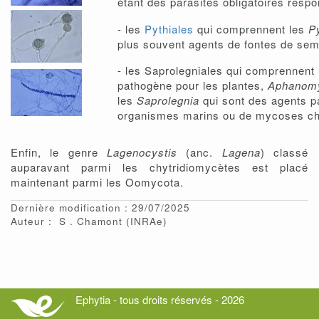
étant des parasites obligatoires resp
- les
Pythiales
qui comprennent les
P
plus souvent agents de fontes de sem
- les Saprolegniales qui comprennent
pathogène pour les plantes,
Aphanom
les
Saprolegnia
qui sont des agents 
organismes marins ou de mycoses c
Enfin, le genre
Lagenocystis
(anc.
Lagena
) classé
auparavant parmi les chytridiomycètes est placé
maintenant parmi les Oomycota.
Dernière modification : 29/07/2025
Auteur :
S
Chamont
(INRAe)
Ephytia - tous droits réservés - 2026