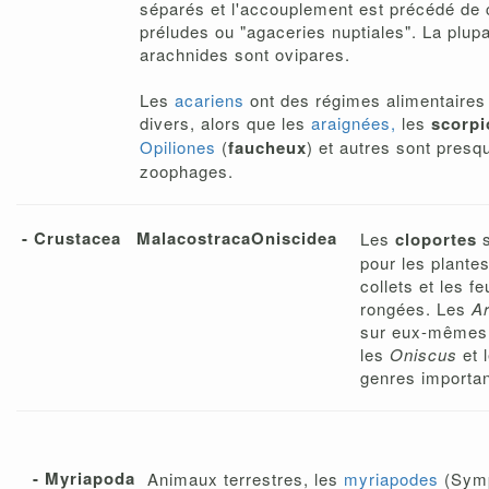
séparés et l'accouplement est précédé de 
préludes ou "agaceries nuptiales". La plup
arachnides sont ovipares.
Les
acariens
ont des régimes alimentaires
divers, alors que les
araignées,
les
scorpi
Opiliones
(
faucheux
) et autres sont presq
zoophages.
- Crustacea
Malacostraca
Oniscidea
Les
cloportes
s
pour les plante
collets et les fe
rongées. Les
Ar
sur eux-mêmes,
les
Oniscus
et 
genres importan
- Myriapoda
Animaux terrestres, les
myriapodes
(Symp