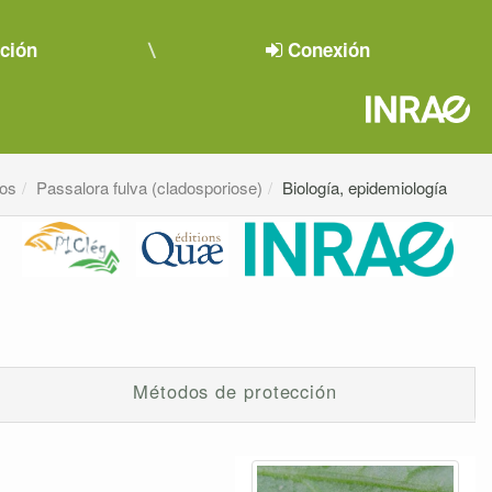
pción
Conexión
os
Passalora fulva (cladosporiose)
Biología, epidemiología
Métodos de protección