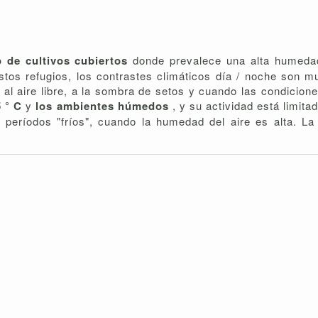
o de cultivos cubiertos
donde prevalece una alta humeda
estos refugios, los contrastes climáticos día / noche son m
al aire libre, a la sombra de setos y cuando las condicio
5 ° C
y
los ambientes húmedos
, y su actividad está limita
períodos "fríos", cuando la humedad del aire es alta. La f