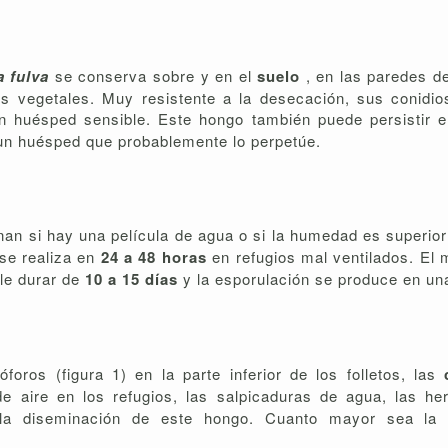
a fulva
se conserva sobre y en el
suelo
, en las paredes de
os vegetales. Muy resistente a la desecación, sus conidi
n huésped sensible. Este hongo también puede persistir 
 un huésped que probablemente lo perpetúe.
nan si hay una película de agua o si la humedad es superio
se realiza en
24 a 48 horas
en refugios mal ventilados. El 
ele durar de
10 a 15 días
y la esporulación se produce en un
oros (figura 1) en la parte inferior de los folletos, las
 de aire en los refugios, las salpicaduras de agua, las he
an la diseminación de este hongo. Cuanto mayor sea l