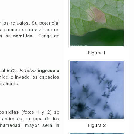
 los refugios. Su potencial
os pueden sobrevivir en un
en las
semillas
. Tenga en
Figura 1
r al 85%.
P. fulva
ingresa a
micelio invade los espacios
as horas.
conidias
(fotos 1 y 2) se
rramientas, la ropa de los
Figura 2
a humedad, mayor será la