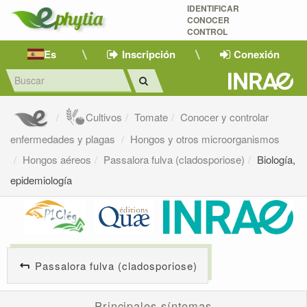
IDENTIFICAR
CONOCER
CONTROL
Es
Inscripción
Conexión
Cultivos
Tomate
Conocer y controlar
enfermedades y plagas
Hongos y otros microorganismos
Hongos aéreos
Passalora fulva (cladosporiose)
Biología,
epidemiología
Passalora fulva (cladosporiose)
Principales síntomas