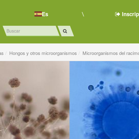
Es
Inscri
as
Hongos y otros microorganismos
Microorganismos del racim