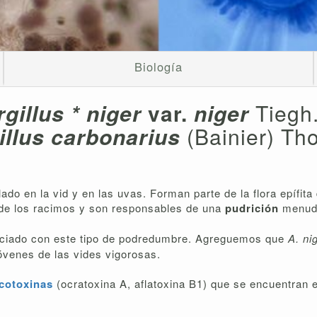
Biología
gillus * niger
var.
niger
Tiegh
illus carbonarius
(Bainier) T
do en la vid y en las uvas. Forman parte de la flora epífita
de los racimos y son responsables de una
pudrición
menu
ociado con este tipo de podredumbre. Agreguemos que
A. ni
óvenes de las vides vigorosas.
cotoxinas
(ocratoxina A, aflatoxina B1) que se encuentran e