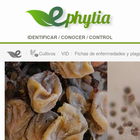
IDENTIFICAR
/
CONOCER
/
CONTROL
Cultivos
VID
Fichas de enfermedades y plag