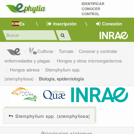
IDENTIFICAR
CONOCER
CONTROL
Es
Inscripción
Conexión
Cultivos
Tomate
Conocer y controlar
enfermedades y plagas
Hongos y otros microorganismos
Hongos aéreos
Stemphylium spp.
(stemphyliosa)
Biología, epidemiología
Stemphylium spp. (stemphyliosa)
Principales síntomas