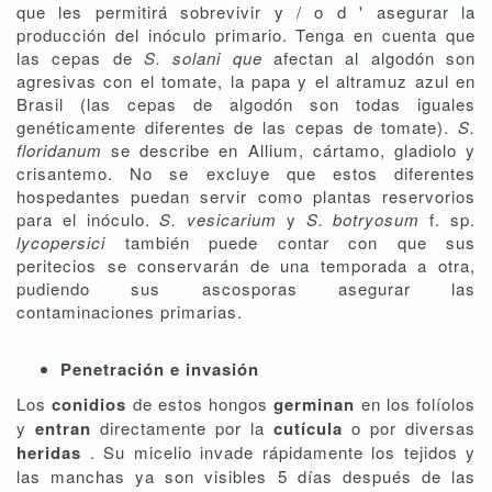
que les permitirá sobrevivir y / o d ' asegurar la
producción del inóculo primario. Tenga en cuenta que
las cepas de
S. solani que
afectan al algodón son
agresivas con el tomate, la papa y el altramuz azul en
Brasil (las cepas de algodón son todas iguales
genéticamente diferentes de las cepas de tomate).
S.
floridanum
se describe en Allium, cártamo, gladiolo y
crisantemo. No se excluye que estos diferentes
hospedantes puedan servir como plantas reservorios
para el inóculo.
S. vesicarium
y
S. botryosum
f. sp.
lycopersici
también puede contar con que sus
peritecios se conservarán de una temporada a otra,
pudiendo sus ascosporas asegurar las
contaminaciones primarias.
Penetración e invasión
Los
conidios
de estos hongos
germinan
en los folíolos
y
entran
directamente por la
cutícula
o por diversas
heridas
. Su micelio invade rápidamente los tejidos y
las manchas ya son visibles 5 días después de las