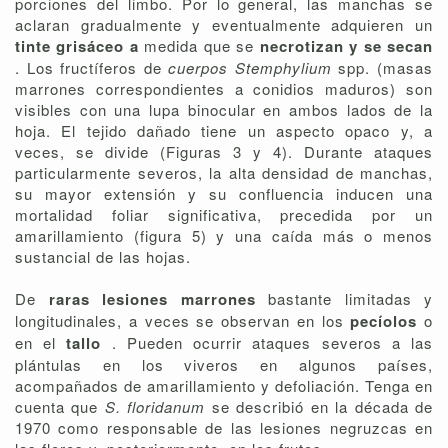
porciones del limbo. Por lo general, las manchas se
aclaran gradualmente y eventualmente adquieren un
tinte grisáceo a
medida que se
necrotizan y se secan
. Los fructíferos de
cuerpos Stemphylium
spp. (masas
marrones correspondientes a conidios maduros) son
visibles con una lupa binocular en ambos lados de la
hoja. El tejido dañado tiene un aspecto opaco y, a
veces, se divide (Figuras 3 y 4). Durante ataques
particularmente severos, la alta densidad de manchas,
su mayor extensión y su confluencia inducen una
mortalidad foliar significativa, precedida por un
amarillamiento (figura 5) y una caída más o menos
sustancial de las hojas.
De
raras lesiones marrones
bastante limitadas y
longitudinales, a veces se observan en los
pecíolos
o
en el
tallo
. Pueden ocurrir ataques severos a las
plántulas en los viveros en algunos países,
acompañados de amarillamiento y defoliación. Tenga en
cuenta que
S. floridanum
se describió en la década de
1970 como responsable de las lesiones negruzcas en