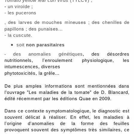
Tomato yellow leaf curl virus
(TYLCV)
;
-
un viroïde ;
-
les p
ucerons
des larves de mouches mineuses ; des chenilles de
,
papillons ; des punaises...
-
.
la cuscute
soit
non parasitaires
des anomalies génétiques
, des désordres
-
nutritionnels,
l'enroulement physiologique,
les
intumescences,
diverses
la grêle
phytotoxicités,
...
De plus amples informations sont mentionnées dans
l'ouvrage "Les maladies de la tomate" de D. Blancard,
édité récemment par les éditions Quae en 2009.
Dans ce contexte symptomatologique, le diagnostic est
souvent délicat à réaliser. En effet, les maladies à
l'origine d'anomalies de la forme des feuilles
provoquent souvent des symptômes très similaires, ce