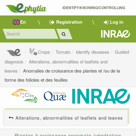
IDENTIFY/KNOWING/CONTROLLING 
En
Registration
Log in
Crops
Tomato
Identify diseases
Guided
diagnosis
Alterations, abnormalities of leaflets and
leaves
Anomalies de croissance des plantes et /ou de la
forme des folioles et des feuilles
Alterations, abnormalities of leaflets and leaves
Plantes à croissance anormale (végétation