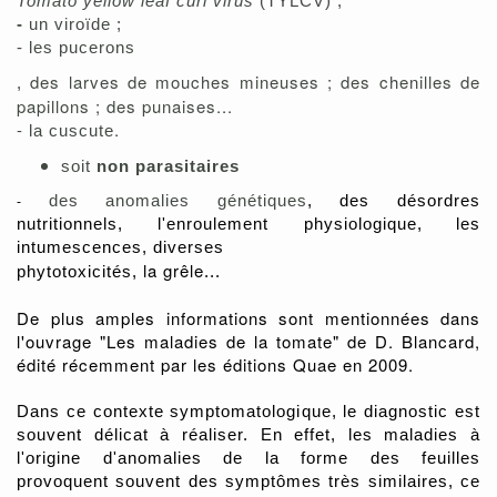
Tomato yellow leaf curl virus
(TYLCV)
;
-
un viroïde ;
-
les p
ucerons
des larves de mouches mineuses ; des chenilles de
,
papillons ; des punaises...
-
.
la cuscute
soit
non parasitaires
des anomalies génétiques
, des désordres
-
nutritionnels,
l'enroulement physiologique,
les
intumescences,
diverses
la grêle
phytotoxicités,
...
De plus amples informations sont mentionnées dans
l'ouvrage "Les maladies de la tomate" de D. Blancard,
édité récemment par les éditions Quae en 2009.
Dans ce contexte symptomatologique, le diagnostic est
souvent délicat à réaliser. En effet, les maladies à
l'origine d'anomalies de la forme des feuilles
provoquent souvent des symptômes très similaires, ce