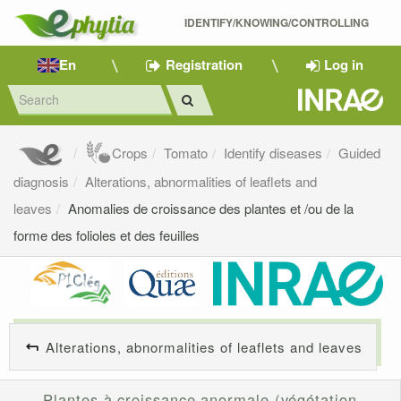
IDENTIFY/KNOWING/CONTROLLING 
En
Registration
Log in
Crops
Tomato
Identify diseases
Guided
diagnosis
Alterations, abnormalities of leaflets and
leaves
Anomalies de croissance des plantes et /ou de la
forme des folioles et des feuilles
Alterations, abnormalities of leaflets and leaves
Plantes à croissance anormale (végétation