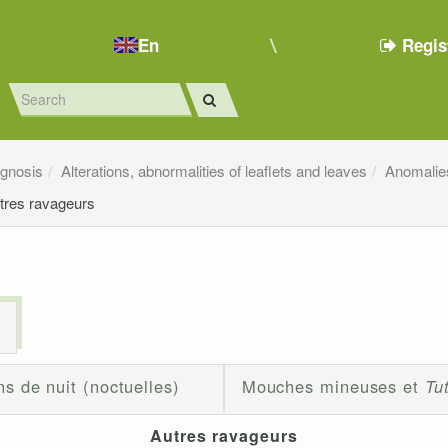
En
Regis
agnosis
Alterations, abnormalities of leaflets and leaves
Anomalies
tres ravageurs
s
ns de nuit (noctuelles)
Mouches mineuses et
Tu
Autres ravageurs