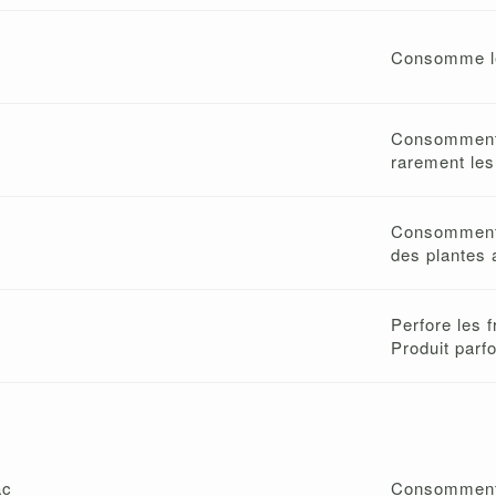
Consomme le
Consomment
rarement les 
Consomment l
des plantes 
Perfore les f
Produit parfo
ac
Consomment