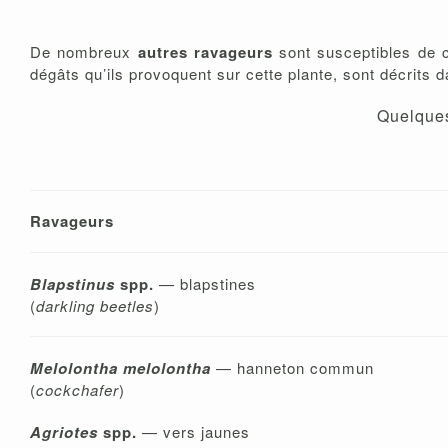
De nombreux
autres ravageurs
sont susceptibles de c
dégâts qu’ils provoquent sur cette plante, sont décrits d
Quelques
Ravageurs
Blapstin
us
spp.
— blapstines
(
darkling beetles
)
Melolontha melolontha
— hanneton commun
(
cockchafer
)
Agriotes
spp.
— vers jaunes