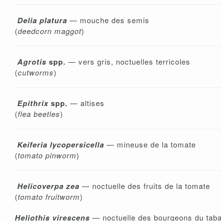
Delia platura
— mouche des semis
(
deedcorn maggot
)
Agrotis
spp.
— vers gris, noctuelles terricoles
(
cutworms
)
Epithrix
spp.
— altises
(
flea beetles
)
Keiferia lycopersicella
— mineuse de la tomate
(
tomato pinworm
)
Helicoverpa zea
— noctuelle des fruits de la tomate
(
tomato fruitworm
)
Heliothis virescens
— noctuelle des bourgeons du tab