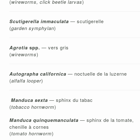
(
wireworms, click beetle larvas
)
Scutigerella immaculata
— scutigerelle
(
garden symphylan
)
Agroti
s
spp.
— vers gris
(
wireworms
)
Autographa californica
— noctuelle de la luzerne
(
alfalfa looper
)
Manduca sexta
— sphinx du tabac
(
tobacco hornworm
)
Manduca quinquemanculata
— sphinx de la tomate,
chenille à cornes
(
tomato hornworm
)