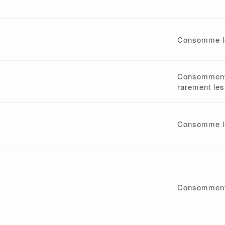
Consomme le
Consomment
rarement les 
Consomme le 
Consomment le