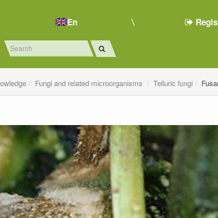
En
Regis
nowledge
Fungi and related microorganisms
Telluric fungi
Fusar