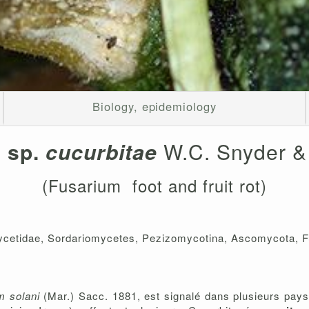
Biology, epidemiology
. sp.
cucurbitae
W.C. Snyder &
(Fusarium foot and fruit rot)
mycetidae, Sordariomycetes, Pezizomycotina, Ascomycota, F
m solani
(Mar.) Sacc. 1881, est signalé dans plusieurs pay