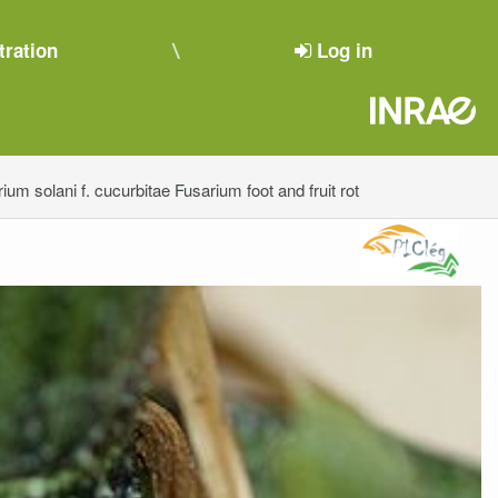
tration
Log in
ium solani f. cucurbitae Fusarium foot and fruit rot