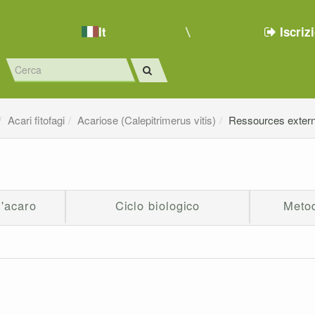
It
Iscriz
Acari fitofagi
Acariose (Calepitrimerus vitis)
Ressources exter
l'acaro
Ciclo biologico
Metod