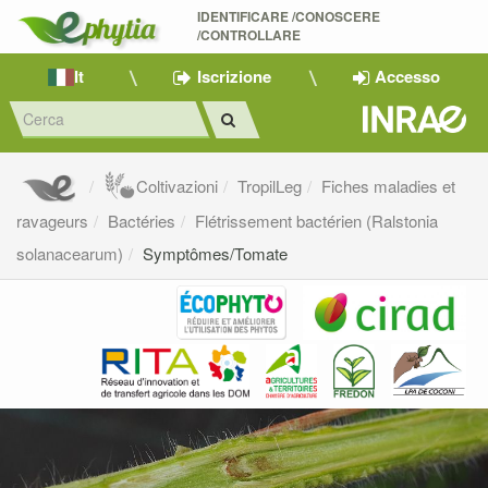
IDENTIFICARE /CONOSCERE 
/CONTROLLARE
It
Iscrizione
Accesso
Coltivazioni
TropilLeg
Fiches maladies et
ravageurs
Bactéries
Flétrissement bactérien (Ralstonia
solanacearum)
Symptômes/Tomate