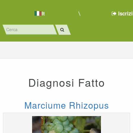
It
Iscriz
Diagnosi Fatto
Marciume Rhizopus