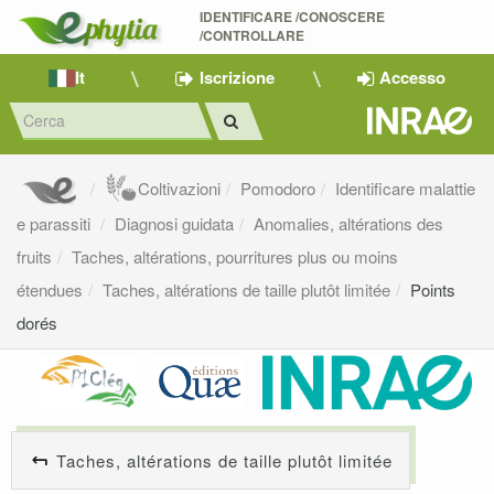
IDENTIFICARE /CONOSCERE 
/CONTROLLARE
It
Iscrizione
Accesso
Coltivazioni
Pomodoro
Identificare malattie
e parassiti
Diagnosi guidata
Anomalies, altérations des
fruits
Taches, altérations, pourritures plus ou moins
étendues
Taches, altérations de taille plutôt limitée
Points
dorés
Taches, altérations de taille plutôt limitée