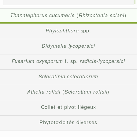
Thanatephorus cucumeris
(
Rhizoctonia solani
)
Phytophthora
spp.
Didymella lycopersici
Fusarium oxysporum
f. sp.
radicis-lycopersici
Sclerotinia sclerotiorum
Athelia rolfsii
(
Sclerotium rolfsii
)
Collet et pivot liégeux
Phytotoxicités diverses