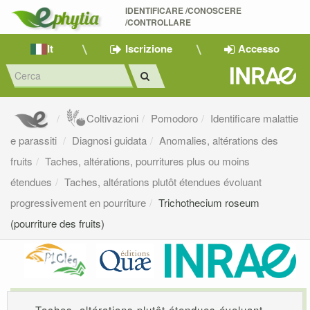
IDENTIFICARE /CONOSCERE 
/CONTROLLARE
It
Iscrizione
Accesso
Coltivazioni
Pomodoro
Identificare malattie
e parassiti
Diagnosi guidata
Anomalies, altérations des
fruits
Taches, altérations, pourritures plus ou moins
étendues
Taches, altérations plutôt étendues évoluant
progressivement en pourriture
Trichothecium roseum
(pourriture des fruits)
Taches, altérations plutôt étendues évoluant