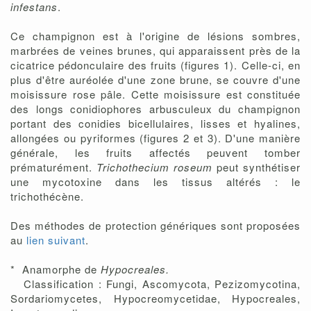
infestans
.
Ce champignon est à l'origine de lésions sombres,
marbrées de veines brunes, qui apparaissent près de la
cicatrice pédonculaire des fruits (figures 1). Celle-ci, en
plus d'être auréolée d'une zone brune, se couvre d'une
moisissure rose pâle. Cette moisissure est constituée
des longs conidiophores arbusculeux du champignon
portant des conidies bicellulaires, lisses et hyalines,
allongées ou pyriformes (figures 2 et 3). D'une manière
générale, les fruits affectés peuvent tomber
prématurément.
Trichothecium roseum
peut synthétiser
une mycotoxine dans les tissus altérés : le
trichothécène.
Des méthodes de protection génériques sont proposées
au
lien suivant
.
* Anamorphe de
Hypocreales.
Classification : Fungi, Ascomycota, Pezizomycotina,
Sordariomycetes, Hypocreomycetidae, Hypocreales,