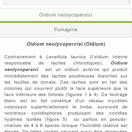
Oidium neolycopersici
Fumagine
Oidium neolycopercisi
(Oïdium)
Contrairement à
Leveillula taurica
(l'oïdium interne
responsable de taches chlorotiques),
Oidium
neolycopersici
est un oïdium externe qui produit
immédiatement des taches poudreuses blanches sur
les feuilles de tomate. Ces taches sont en fait des
colonies qui couvrent plutôt la face supérieure que la
face inférieure des folioles (figures 1 à 4). Ce feutrage
blanc est en fait constitué d'un réseau mycélien
colonisant superficiellement le limbe, surmonté de
nombreux conidiophores produisant des conidies
hyalines isolées (figure 5) ou parfois en pseudo-
chaînes de 4 à 6 spores lorsque l'humidité relative est
élevée. De telles taches peuvent aussi être observées