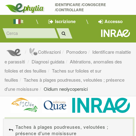
IDENTIFICARE /CONOSCERE 
/CONTROLLARE
It
Iscrizione
Accesso
Coltivazioni
Pomodoro
Identificare malattie
e parassiti
Diagnosi guidata
Altérations, anomalies des
folioles et des feuilles
Taches sur folioles et sur
feuilles
Taches à plages poudreuses, veloutées ; présence
d'une moisissure
Oidium neolycopersici
Taches à plages poudreuses, veloutées ;
présence d'une moisissure