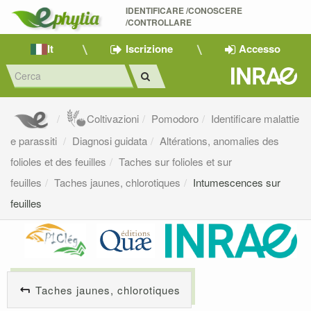
IDENTIFICARE /CONOSCERE 
/CONTROLLARE
It
Iscrizione
Accesso
Coltivazioni
Pomodoro
Identificare malattie
e parassiti
Diagnosi guidata
Altérations, anomalies des
folioles et des feuilles
Taches sur folioles et sur
feuilles
Taches jaunes, chlorotiques
Intumescences sur
feuilles
Taches jaunes, chlorotiques